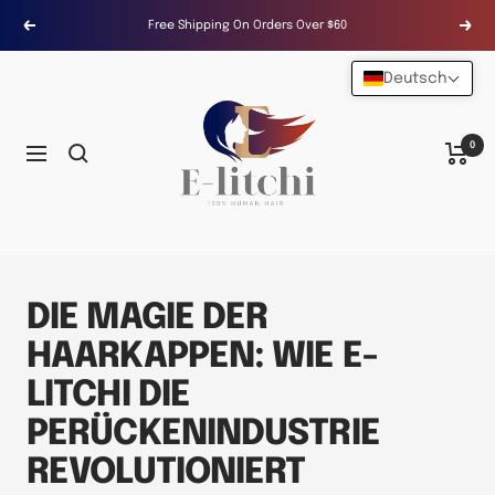
Direkt
Free Shipping On Orders Over $60
Zurück
Weit
zum
Inhalt
Deutsch
E-
LITCHI
Hair
0
Navigation
DIE MAGIE DER
HAARKAPPEN: WIE E-
LITCHI DIE
PERÜCKENINDUSTRIE
REVOLUTIONIERT