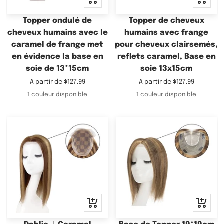
rapide
rapide
Topper ondulé de
Topper de cheveux
cheveux humains avec le
humains avec frange
caramel de frange met
pour cheveux clairsemés,
en évidence la base en
reflets caramel, Base en
soie de 13*15cm
soie 13x15cm
Prix
Prix
A partir de
$127.99
A partir de
$127.99
de
de
1 couleur disponible
1 couleur disponible
vente
vente
Apercu
Apercu
rapide
rapide