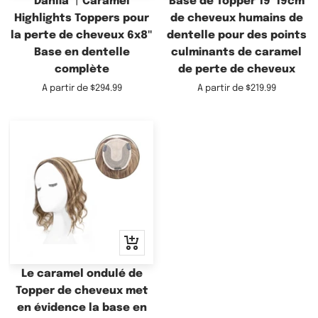
Dahlia ︳Caramel
Base de Topper 19*19cm
Highlights Toppers pour
de cheveux humains de
la perte de cheveux 6x8"
dentelle pour des points
Base en dentelle
culminants de caramel
complète
de perte de cheveux
Prix
Prix
A partir de
$294.99
A partir de
$219.99
de
de
vente
vente
Apercu
rapide
Le caramel ondulé de
Topper de cheveux met
en évidence la base en