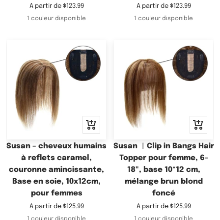
Prix
Prix
A partir de
$123.99
A partir de
$123.99
de
de
1 couleur disponible
1 couleur disponible
vente
vente
Apercu
Apercu
rapide
rapide
Susan – cheveux humains
Susan ︳Clip in Bangs Hair
à reflets caramel,
Topper pour femme, 6-
couronne amincissante,
18", base 10*12 cm,
Base en soie, 10x12cm,
mélange brun blond
pour femmes
foncé
Prix
Prix
A partir de
$125.99
A partir de
$125.99
de
de
1 couleur disponible
1 couleur disponible