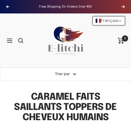
Passer
Free Shipping On Orders Over $60
Précédent
Suiv
au
contenu
Français
E-
LITCHI
Hair
0
Navigation
Trier par
CARAMEL FAITS
SAILLANTS TOPPERS DE
CHEVEUX HUMAINS