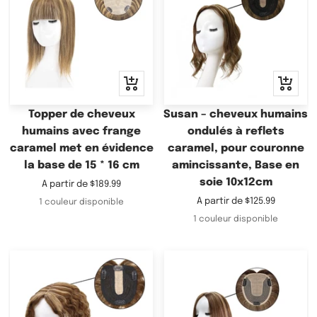
Apercu
Apercu
rapide
rapide
Topper de cheveux
Susan – cheveux humains
humains avec frange
ondulés à reflets
caramel met en évidence
caramel, pour couronne
la base de 15 * 16 cm
amincissante, Base en
soie 10x12cm
Prix
A partir de
$189.99
de
Prix
A partir de
$125.99
1 couleur disponible
vente
de
1 couleur disponible
vente