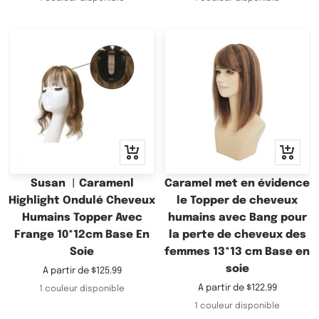
vente
vente
Apercu
Apercu
rapide
rapide
Susan ︳Caramenl
Caramel met en évidence
Highlight Ondulé Cheveux
le Topper de cheveux
Humains Topper Avec
humains avec Bang pour
Frange 10*12cm Base En
la perte de cheveux des
Soie
femmes 13*13 cm Base en
soie
Prix
A partir de
$125.99
de
Prix
A partir de
$122.99
1 couleur disponible
vente
de
1 couleur disponible
vente