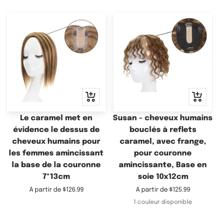
Apercu
Apercu
rapide
rapide
Le caramel met en
Susan – cheveux humains
évidence le dessus de
bouclés à reflets
cheveux humains pour
caramel, avec frange,
les femmes amincissant
pour couronne
la base de la couronne
amincissante, Base en
7*13cm
soie 10x12cm
Prix
Prix
A partir de
$126.99
A partir de
$125.99
de
de
1 couleur disponible
vente
vente