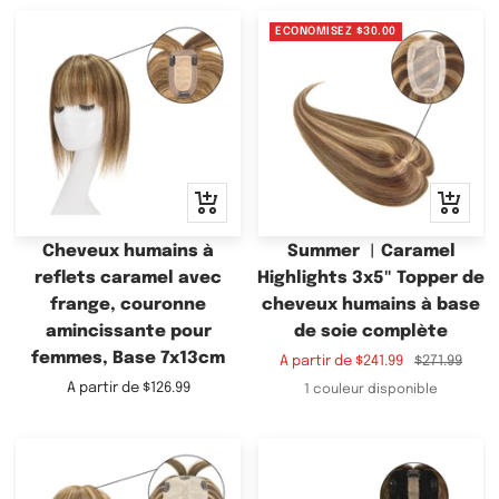
ECONOMISEZ
$30.00
Apercu
Apercu
rapide
rapide
Cheveux humains à
Summer ︳Caramel
reflets caramel avec
Highlights 3x5" Topper de
frange, couronne
cheveux humains à base
amincissante pour
de soie complète
femmes, Base 7x13cm
Prix
Prix
A partir de
$241.99
$271.99
de
normal
Prix
A partir de
$126.99
1 couleur disponible
vente
de
vente