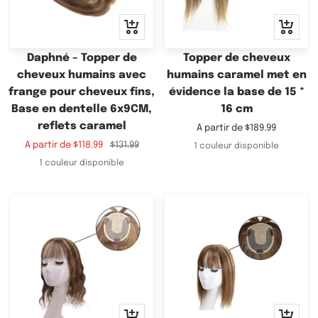
Apercu
Apercu
rapide
rapide
Daphné – Topper de
Topper de cheveux
cheveux humains avec
humains caramel met en
frange pour cheveux fins,
évidence la base de 15 *
Base en dentelle 6x9CM,
16 cm
reflets caramel
Prix
A partir de
$189.99
de
Prix
Prix
A partir de
$118.99
$131.99
1 couleur disponible
vente
de
normal
1 couleur disponible
vente
Apercu
Apercu