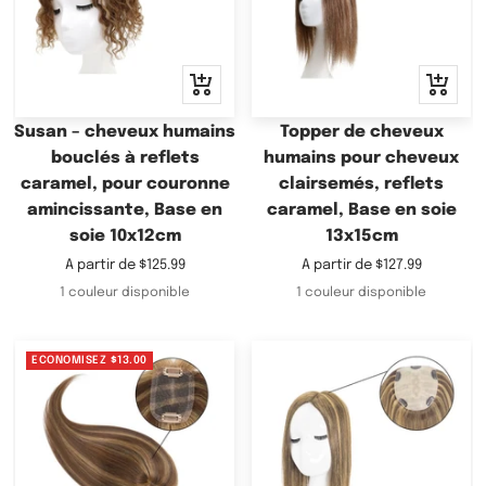
Apercu
Apercu
rapide
rapide
Susan – cheveux humains
Topper de cheveux
bouclés à reflets
humains pour cheveux
caramel, pour couronne
clairsemés, reflets
amincissante, Base en
caramel, Base en soie
soie 10x12cm
13x15cm
Prix
Prix
A partir de
$125.99
A partir de
$127.99
de
de
1 couleur disponible
1 couleur disponible
vente
vente
ECONOMISEZ
$13.00