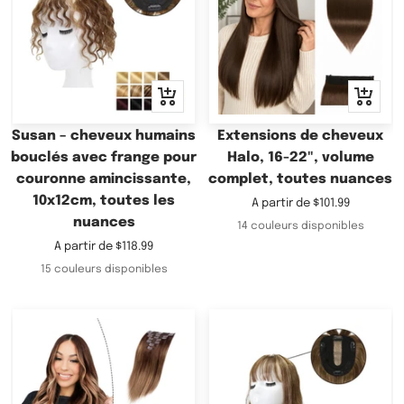
Apercu
Apercu
rapide
rapide
Susan – cheveux humains
Extensions de cheveux
bouclés avec frange pour
Halo, 16-22", volume
couronne amincissante,
complet, toutes nuances
10x12cm, toutes les
Prix
A partir de
$101.99
nuances
de
14 couleurs disponibles
vente
Prix
A partir de
$118.99
de
15 couleurs disponibles
vente