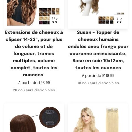
Apercu
Apercu
rapide
rapide
Extensions de cheveux à
Susan – Topper de
clipser 14-22", pour plus
cheveux humains
de volume et de
ondulés avec frange pour
longueur, trames
couronne amincissante,
multiples, volume
Base en soie 10x12cm,
complet, toutes les
toutes les nuances
nuances.
Prix
A partir de
$118.99
de
Prix
A partir de
$98.99
18 couleurs disponibles
vente
de
20 couleurs disponibles
vente