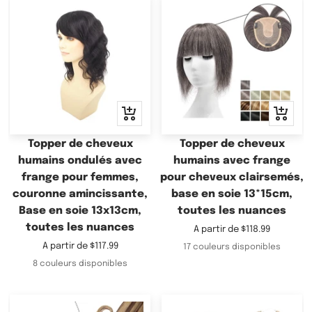
Apercu
Apercu
rapide
rapide
Topper de cheveux
Topper de cheveux
humains ondulés avec
humains avec frange
frange pour femmes,
pour cheveux clairsemés,
couronne amincissante,
base en soie 13*15cm,
Base en soie 13x13cm,
toutes les nuances
toutes les nuances
Prix
A partir de
$118.99
de
Prix
A partir de
$117.99
17 couleurs disponibles
vente
de
8 couleurs disponibles
vente