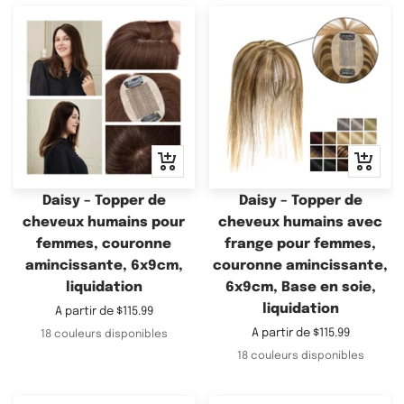
Apercu
Apercu
rapide
rapide
Daisy – Topper de
Daisy – Topper de
cheveux humains pour
cheveux humains avec
femmes, couronne
frange pour femmes,
amincissante, 6x9cm,
couronne amincissante,
liquidation
6x9cm, Base en soie,
liquidation
Prix
A partir de
$115.99
de
Prix
A partir de
$115.99
18 couleurs disponibles
vente
de
18 couleurs disponibles
vente