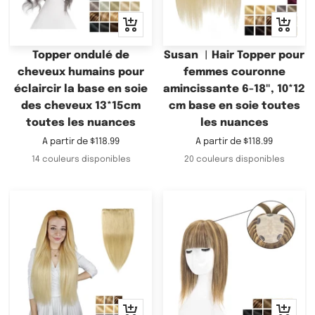
Apercu
Apercu
rapide
rapide
Topper ondulé de
Susan ︳Hair Topper pour
cheveux humains pour
femmes couronne
éclaircir la base en soie
amincissante 6-18", 10*12
des cheveux 13*15cm
cm base en soie toutes
toutes les nuances
les nuances
Prix
Prix
A partir de
$118.99
A partir de
$118.99
de
de
14 couleurs disponibles
20 couleurs disponibles
vente
vente
Apercu
Apercu