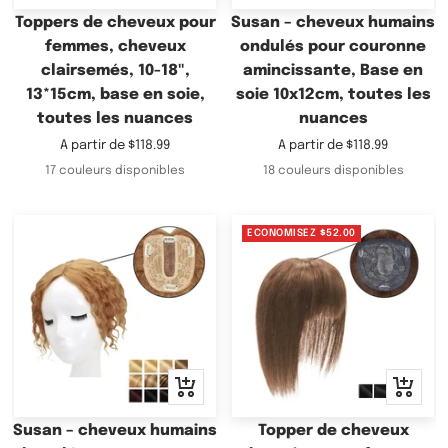
Toppers de cheveux pour
Susan – cheveux humains
femmes, cheveux
ondulés pour couronne
clairsemés, 10-18",
amincissante, Base en
13*15cm, base en soie,
soie 10x12cm, toutes les
toutes les nuances
nuances
Prix
Prix
A partir de
$118.99
A partir de
$118.99
de
de
17 couleurs disponibles
18 couleurs disponibles
vente
vente
ECONOMISEZ
$52.00
Apercu
Apercu
rapide
rapide
Susan – cheveux humains
Topper de cheveux