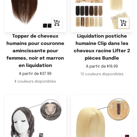
Apercu
Apercu
rapide
rapide
Topper de cheveux
Liquidation postiche
humains pour couronne
humaine Clip dans les
amincissante pour
cheveux racine Lifter 2
femmes, noir et marron
pièces Bundle
en liquidation
Prix
A partir de
$16.99
de
Prix
A partir de
$37.99
12 couleurs disponibles
vente
de
4 couleurs disponibles
vente