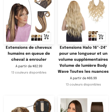
Apercu
Apercu
rapide
rapide
Extensions de cheveux
Extensions Halo 16"-24"
humains en queue de
pour une longueur et un
cheval à enrouler
volume supplémentaires
Volume de lumière Body
Prix
A partir de
$82.99
Wave Toutes les nuances
de
13 couleurs disponibles
vente
Prix
A partir de
$86.99
de
13 couleurs disponibles
vente