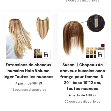
9 couleurs disponibles
vente
Apercu
Apercu
rapide
rapide
Extensions de cheveux
Susan ︳Chapeau de
humains Halo Volume
cheveux humains avec
léger Toutes les nuances
frange pour femme, 6-
20", base 10*12 cm,
Prix
A partir de
$84.99
toutes nuances
de
16 couleurs disponibles
vente
Prix
A partir de
$118.99
de
20 couleurs disponibles
vente