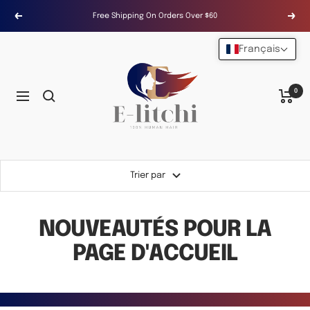
Passer
Free Shipping On Orders Over $60
Précédent
Suiv
au
contenu
Français
E-
LITCHI
Hair
0
Navigation
Trier par
NOUVEAUTÉS POUR LA
PAGE D'ACCUEIL