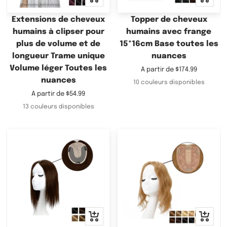
rapide
rapide
Extensions de cheveux
Topper de cheveux
humains à clipser pour
humains avec frange
plus de volume et de
15*16cm Base toutes les
longueur Trame unique
nuances
Volume léger Toutes les
Prix
A partir de
$174.99
nuances
de
10 couleurs disponibles
vente
Prix
A partir de
$54.99
de
13 couleurs disponibles
vente
Apercu
Apercu
rapide
rapide