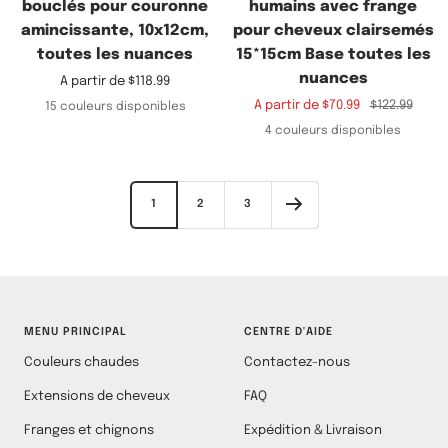
bouclés pour couronne
humains avec frange
amincissante, 10x12cm,
pour cheveux clairsemés
toutes les nuances
15*15cm Base toutes les
nuances
Prix
A partir de
$118.99
de
Prix
Prix
A partir de
$70.99
$122.99
15 couleurs disponibles
vente
de
normal
4 couleurs disponibles
vente
1
2
3
MENU PRINCIPAL
CENTRE D'AIDE
Couleurs chaudes
Contactez-nous
Extensions de cheveux
FAQ
Franges et chignons
Expédition & Livraison