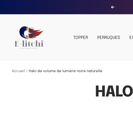
Passer
Précédent
au
contenu
E-
LITCHI
TOPPER
PERRUQUES
E
Hair
Accueil
Halo de volume de lumière noire naturelle
HALO